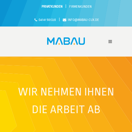
|
PRIVATKUNDEN
FIRMENKUNDEN
|
04741 981328
INFO@MABAU-CUX.DE
WIR NEHMEN IHNEN
DIE ARBEIT AB