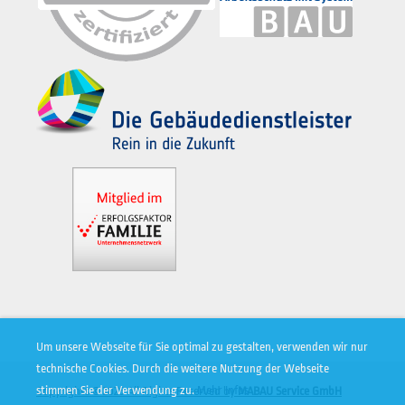
Um unsere Webseite für Sie optimal zu gestalten, verwenden wir nur
technische Cookies. Durch die weitere Nutzung der Webseite
stimmen Sie der Verwendung zu.
Mehr Infos
Copyrights © 2026 All Rights Reserved by
MABAU Service GmbH