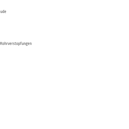
äude
 Rohrverstopfungen