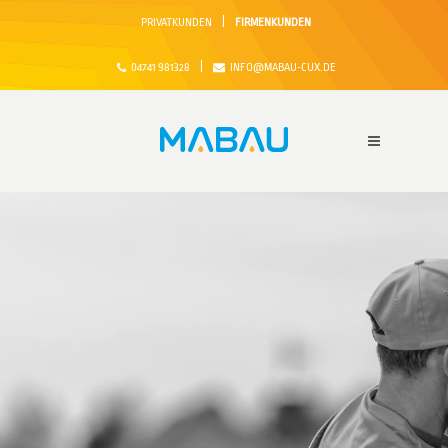
|
PRIVATKUNDEN
FIRMENKUNDEN
|
04741 981328
INFO@MABAU-CUX.DE