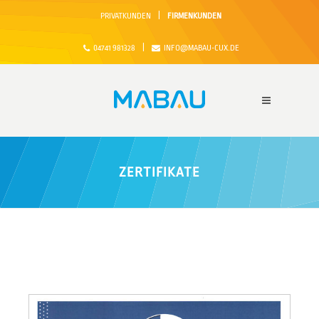
|
PRIVATKUNDEN
FIRMENKUNDEN
|
04741 981328
INFO@MABAU-CUX.DE
ZERTIFIKATE